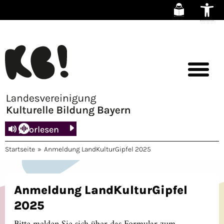
Zum
Inhalt
springen
Vorlesen
Startseite
»
Anmeldung LandKulturGipfel 2025
Anmeldung LandKulturGipfel
2025