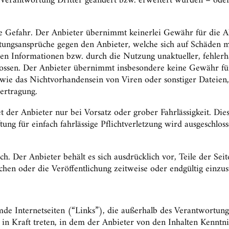
 Verantwortung Dritter geändert bzw. erweitert wurden – oder 
e Gefahr. Der Anbieter übernimmt keinerlei Gewähr für die Aktu
ftungsansprüche gegen den Anbieter, welche sich auf Schäden ma
n Informationen bzw. durch die Nutzung unaktueller, fehlerha
hlossen. Der Anbieter übernimmt insbesondere keine Gewähr fü
sowie das Nichtvorhandensein von Viren oder sonstiger Dateie
ertragung.
et der Anbieter nur bei Vorsatz oder grober Fahrlässigkeit. Die
tung für einfach fahrlässige Pflichtverletzung wird ausgeschlos
ch. Der Anbieter behält es sich ausdrücklich vor, Teile der S
hen oder die Veröffentlichung zeitweise oder endgültig einzust
mde Internetseiten (“Links”), die außerhalb des Verantwortung
l in Kraft treten, in dem der Anbieter von den Inhalten Kenntn