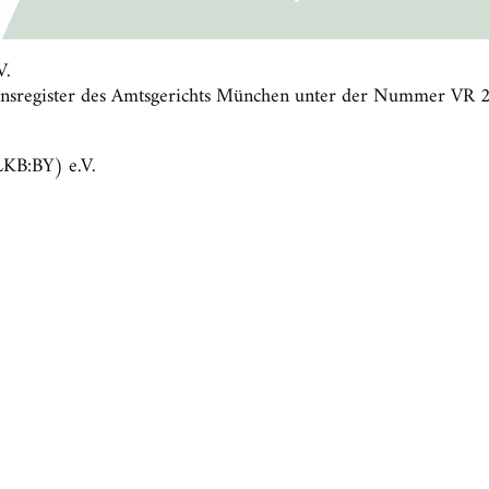
V.
reinsregister des Amtsgerichts München unter der Nummer VR
LKB:BY) e.V.