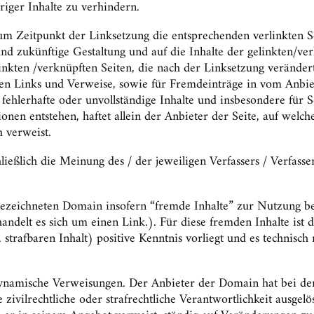
iger Inhalte zu verhindern.
um Zeitpunkt der Linksetzung die entsprechenden verlinkten Se
 und zukünftige Gestaltung und auf die Inhalte der gelinkten/ver
linkten /verknüpften Seiten, die nach der Linksetzung verändert 
ten Links und Verweise, sowie für Fremdeinträge in vom Anbie
e, fehlerhafte oder unvollständige Inhalte und insbesondere für
nen entstehen, haftet allein der Anbieter der Seite, auf welch
h verweist.
eßlich die Meinung des / der jeweiligen Verfassers / Verfasser
zeichneten Domain insofern “fremde Inhalte” zur Nutzung bere
delt es sich um einen Link.). Für diese fremden Inhalte ist 
 strafbaren Inhalt) positive Kenntnis vorliegt und es technisc
m dynamische Verweisungen. Der Anbieter der Domain hat bei d
zivilrechtliche oder strafrechtliche Verantwortlichkeit ausgelö