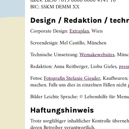
IBAN: DE30 7015 0000 0000 4141 10
BIC: SSKM DEMM XX
Design / Redaktion / tec
Corporate Design:
Extraplan
, Wien
Screendesign: Mel Castillo, München
Technische Umsetzung:
Wemakewebsites
, Münc
Redaktion: Anna Reitberger, Lioba Gieles,
p
ess
Fotos:
Fotografin Stefanie Giesder
, Kaufbeuren;
machen. Falls uns dies in einzelnen Fällen nich
Bilder Leichte Sprache: © Lebenshilfe für Mensc
Haftungshinweis
Trotz sorgfältiger inhaltlicher Kontrolle überne
deren Betreiber verantwortlich.