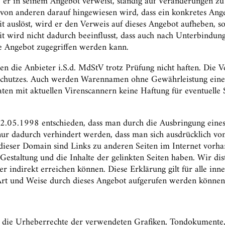
ie er in seinem Angebot verweist, ständig auf Veränderungen zu
 von anderen darauf hingewiesen wird, dass ein konkretes Angeb
keit auslöst, wird er den Verweis auf dieses Angebot aufheben,
it wird nicht dadurch beeinflusst, dass auch nach Unterbindun
re Angebot zugegriffen werden kann.
en die Anbieter i.S.d. MdStV trotz Prüfung nicht haften. Die V
ntschutzes. Auch werden Warennamen ohne Gewährleistung eine
 Daten mit aktuellen Virenscannern keine Haftung für eventuel
05.1998 entschieden, dass man durch die Ausbringung eines Li
r dadurch verhindert werden, dass man sich ausdrücklich von d
dieser Domain sind Links zu anderen Seiten im Internet vorhand
e Gestaltung und die Inhalte der gelinkten Seiten haben. Wir di
oder indirekt erreichen können. Diese Erklärung gilt für alle i
r Art und Weise durch dieses Angebot aufgerufen werden können
onen die Urheberrechte der verwendeten Grafiken, Tondokument