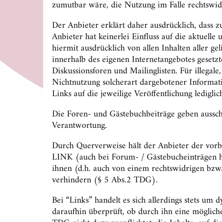
zumutbar wäre, die Nutzung im Falle rechtswidr
Der Anbieter erklärt daher ausdrücklich, dass z
Anbieter hat keinerlei Einfluss auf die aktuelle
hiermit ausdrücklich von allen Inhalten aller ge
innerhalb des eigenen Internetangebotes gesetz
Diskussionsforen und Mailinglisten. Für illegal
Nichtnutzung solcherart dargebotener Informatio
Links auf die jeweilige Veröffentlichung lediglic
Die Foren- und Gästebuchbeiträge geben ausschli
Verantwortung.
Durch Querverweise hält der Anbieter der vorbe
LINK (auch bei Forum- / Gästebucheinträgen han
ihnen (d.h. auch von einem rechtswidrigen bzw.
verhindern (§ 5 Abs.2 TDG).
Bei “Links” handelt es sich allerdings stets u
daraufhin überprüft, ob durch ihn eine mögliche 