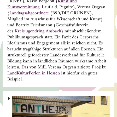
LKB:BY), Karin Bergdolt (
Kunst und
Kunstvermittlung
, Lauf a.d. Pegnitz), Verena Osgyan
(
Landtagsabgeordnete
(B90/DIE GRÜNEN),
Mitglied im Ausschuss für Wissenschaft und Kunst)
und Beatrix Friedsmann (Geschäftsführerin
des
Kreisjugendring Ansbach
) mit abschließendem
Publikumsgespräch statt. Ein Fazit des Gesprächs:
Idealismus und Engagement allein reichen nicht. Es
braucht tragfähige Strukturen auf allen Ebenen. Ein
strukturell geförderter Landesverband für Kulturelle
Bildung kann in ländlichen Räumen wirksame Arbeit
leisten. Das von MdL Verena Osgyan zitierte Projekt
LandKulturPerlen in Hessen
ist hierfür ein gutes
Beispiel.